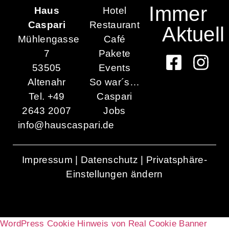
Immer
Haus
Hotel
Caspari
Restaurant
Aktuell
Mühlengasse
Café
7
Pakete
53505
Events
Altenahr
So war´s…
Tel. +49
Caspari
2643 2007
Jobs
info@hauscaspari.de
Impressum
|
Datenschutz
|
Privatsphäre-
Einstellungen ändern
WordPress Cookie Hinweis von Real Cookie Banner