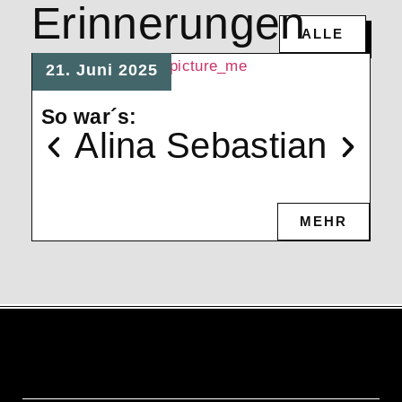
Erinnerungen
ALLE
0
21. Juni 2025
So
So war´s:
Alina Sebastian
MEHR