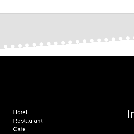
I
Hotel
Restaurant
A
Café