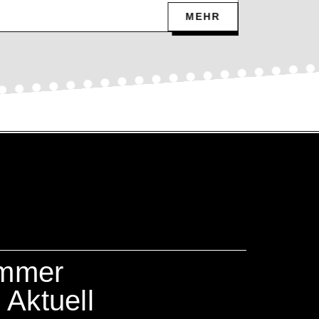
MEHR
mmer
ktuell