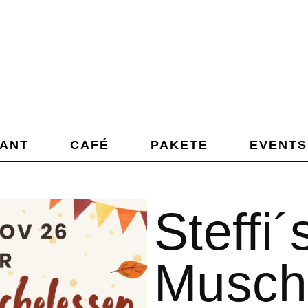
ANT
CAFÉ
PAKETE
EVENTS
Steffi´
Musch