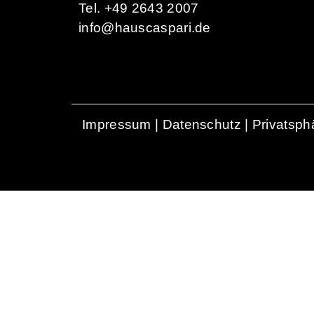
Tel. +49 2643 2007
info@hauscaspari.de
Impressum
|
Datenschutz
|
Privatsph
Wir sind dabei
Steffi´s Muschelessen
9. Nov. 2026
@ 18:00