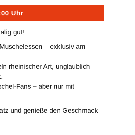
:00 Uhr
alig gut!
es Muschelessen – exklusiv am
n rheinischer Art, unglaublich
.
schel-Fans – aber nur mit
Platz und genieße den Geschmack