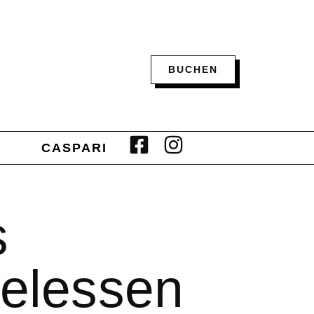
BUCHEN
CASPARI
s
elessen